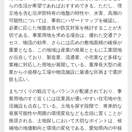
らの生活が希望であればおすすめできる。ただし、埋
立地を含む沿岸部特有の地盤の特性や、水害、高潮の
可能性については、事前にハザードマップを確認し、
必要に応じた地盤改良や防災対策を検討することが大
切である。事業用地を求める場合は、優れた交通アク
セス、物流の効率、さらには広めの敷地面積の確保が
重要となる。この地域は産業の発展とともに工業団地
が点在しており、製造業、流通業、小売業など多様な
業種に対応した用地が展開している。重厚長大型の産
業から小規模な工場や物流施設に最適な区画まで選択
肢も広い。
まちづくりの観点でもバランスが配慮されており、事
業用地のすぐ近くには従業員が通いやすい住宅地や生
活施設も点在している。土地を探す段階で、将来的な
発展可能性や周囲の環境変化なども念頭に置くことが
推奨される。土地探しにおいて大切なポイントは、候
補地の地価動向と環境の変化である。愛知県内の中核