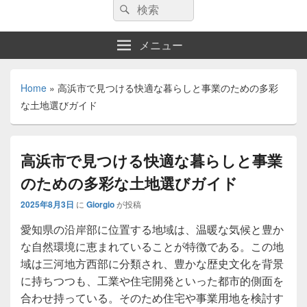
検
検
索:
索
メニュー
Home
»
高浜市で見つける快適な暮らしと事業のための多彩
な土地選びガイド
高浜市で見つける快適な暮らしと事業
のための多彩な土地選びガイド
2025年8月3日
に
Giorgio
が投稿
愛知県の沿岸部に位置する地域は、温暖な気候と豊か
な自然環境に恵まれていることが特徴である。
この地
域は三河地方西部に分類され、豊かな歴史文化を背景
に持ちつつも、工業や住宅開発といった都市的側面を
合わせ持っている。そのため住宅や事業用地を検討す