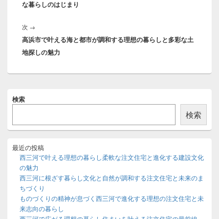
な暮らしのはじまり
投
ゲ
稿:
ー
次
次
→
シ
高浜市で叶える海と都市が調和する理想の暮らしと多彩な土
の
ョ
地探しの魅力
投
ン
稿:
メ
検索
イ
ン
検索
サ
イ
ド
バ
最近の投稿
ー
西三河で叶える理想の暮らし柔軟な注文住宅と進化する建設文化
ウ
の魅力
ィ
西三河に根ざす暮らし文化と自然が調和する注文住宅と未来のま
ジ
ちづくり
ェ
ッ
ものづくりの精神が息づく西三河で進化する理想の注文住宅と未
ト
来志向の暮らし
エ
西三河で広がる理想の暮らし住まいを叶える注文住宅の最前線