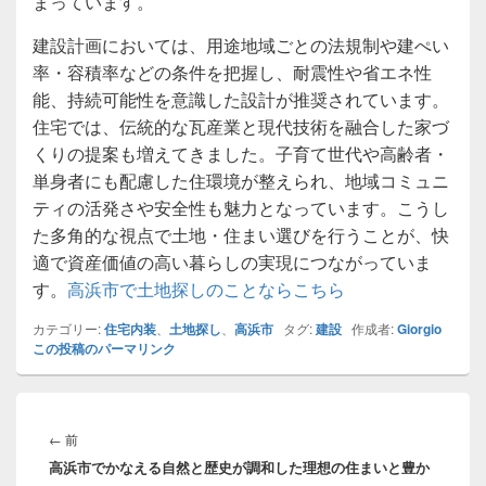
まっています。
建設計画においては、用途地域ごとの法規制や建ぺい
率・容積率などの条件を把握し、耐震性や省エネ性
能、持続可能性を意識した設計が推奨されています。
住宅では、伝統的な瓦産業と現代技術を融合した家づ
くりの提案も増えてきました。子育て世代や高齢者・
単身者にも配慮した住環境が整えられ、地域コミュニ
ティの活発さや安全性も魅力となっています。こうし
た多角的な視点で土地・住まい選びを行うことが、快
適で資産価値の高い暮らしの実現につながっていま
す。
高浜市で土地探しのことならこちら
カテゴリー:
住宅内装
、
土地探し
、
高浜市
タグ:
建設
作成者:
Giorgio
この投稿のパーマリンク
投
稿
前
←
前
ナ
高浜市でかなえる自然と歴史が調和した理想の住まいと豊か
の
ビ