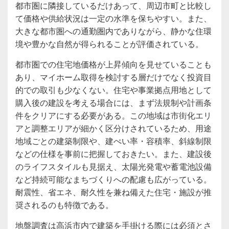
都市圏に隣接しているだけあって、周辺市町と比較し
て価格や供給状況は一定の水準を保ちやすい。また、
大きな都市圏への通勤圏内でありながら、静かな住環
境や豊かな自然が得られることが評価されている。
都市圏での住宅地価格が上昇傾向を見せていることも
あり、マイホーム取得を検討する層だけでなく投資目
的での取引も少なくない。住宅や事業拠点用地として
購入後の建設を考える場合には、まず法規制や計画条
件をクリアにする必要がある。この地域は市街化エリ
アと調整エリアが細かく区分けされているため、用途
地域ごとの建築制限や、建ぺい率・容積率、斜線制限
などの仕様を事前に把握しておきたい。また、建設後
のライフスタイルも見据え、太陽光発電や蓄電池設備
など持続可能なまちづくりへの配慮も広がっている。
耐震性、省エネ、耐久性を兼ね備えた住宅・施設が推
奨されるのも特徴である。
地盤調査は高浜市内で建築を手掛ける際には必須とさ