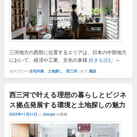
三河地方の西部に位置するエリアは、日本の中部地方
西三河で
において、経済や工業、文化の多様
続きを読む
→
カテゴリー:
住宅内装
、
土地探し
、
西三河
|
タグ:
建設
西三河で叶える理想の暮らしとビジネ
ス拠点発展する環境と土地探しの魅力
2025年11月21日
に
Giorgio
が投稿