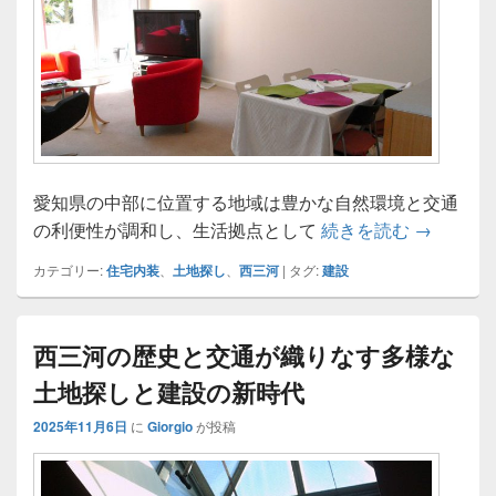
愛知県の中部に位置する地域は豊かな自然環境と交通
西三河の
の利便性が調和し、生活拠点として
続きを読む
→
カテゴリー:
住宅内装
、
土地探し
、
西三河
|
タグ:
建設
西三河の歴史と交通が織りなす多様な
土地探しと建設の新時代
2025年11月6日
に
Giorgio
が投稿