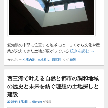
愛知県の中部に位置する地域には、古くから文化や産
西三河の
業が栄えてきた土地が広がっている
続きを読む
→
カテゴリー:
住宅内装
、
土地探し
、
西三河
|
タグ:
建設
西三河で叶える自然と都市の調和地域
の歴史と未来を紡ぐ理想の土地探しと
建設
2025年11月3日
に
Giorgio
が投稿