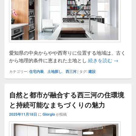
愛知県の中央からやや西寄りに位置する地域は、古く
西三河で
から地理的条件に恵まれた土地とし
続きを読む
→
カテゴリー:
住宅内装
、
土地探し
、
西三河
|
タグ:
建設
自然と都市が融合する西三河の住環境
と持続可能なまちづくりの魅力
2025年11月18日
に
Giorgio
が投稿