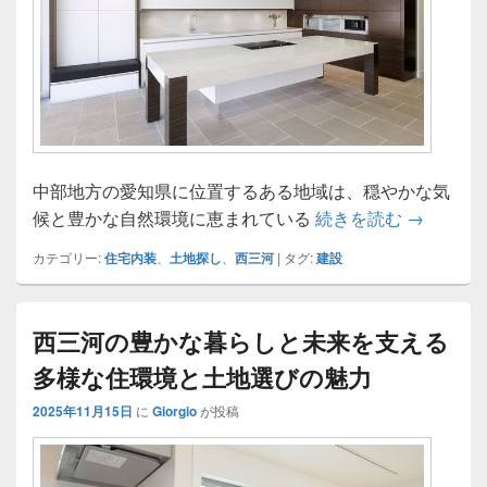
中部地方の愛知県に位置するある地域は、穏やかな気
自然と都
候と豊かな自然環境に恵まれている
続きを読む
→
カテゴリー:
住宅内装
、
土地探し
、
西三河
|
タグ:
建設
西三河の豊かな暮らしと未来を支える
多様な住環境と土地選びの魅力
2025年11月15日
に
Giorgio
が投稿