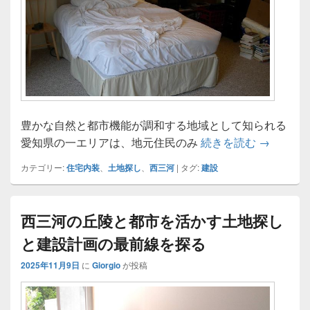
豊かな自然と都市機能が調和する地域として知られる
西三河で
愛知県の一エリアは、地元住民のみ
続きを読む
→
カテゴリー:
住宅内装
、
土地探し
、
西三河
|
タグ:
建設
西三河の丘陵と都市を活かす土地探し
と建設計画の最前線を探る
2025年11月9日
に
Giorgio
が投稿