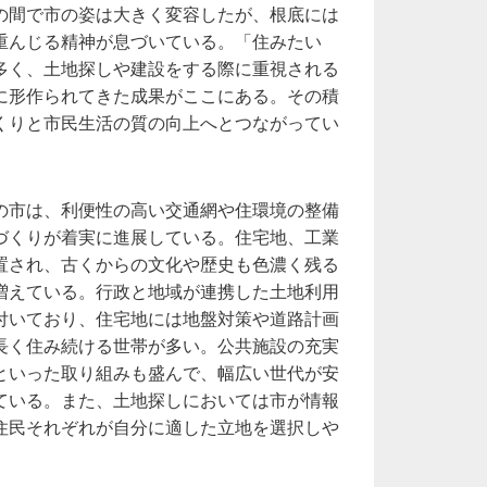
の間で市の姿は大きく変容したが、根底には
重んじる精神が息づいている。「住みたい
多く、土地探しや建設をする際に重視される
に形作られてきた成果がここにある。その積
くりと市民生活の質の向上へとつながってい
の市は、利便性の高い交通網や住環境の整備
づくりが着実に進展している。住宅地、工業
置され、古くからの文化や歴史も色濃く残る
増えている。行政と地域が連携した土地利用
付いており、住宅地には地盤対策や道路計画
長く住み続ける世帯が多い。公共施設の充実
といった取り組みも盛んで、幅広い世代が安
ている。また、土地探しにおいては市が情報
住民それぞれが自分に適した立地を選択しや