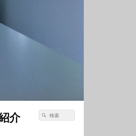
紹介
検
検
索:
索