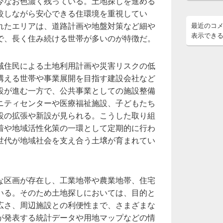
今なお色濃く残っている。土地探しを進める
較しながら安心できる住環境を重視してい
れたエリアは、道路計画や地盤対策など細や
最近のコ
表示でき
で、長く住み続ける世帯が多いのが特徴だ。
域住民による土地利用計画や災害リスクの低
構える世帯や事業展開を目指す建設会社など
設が進む一方で、公共事業としての施設整備
ニティセンターや医療福祉施設、子どもたち
設の拡張や新設が見られる。こうした取り組
着や地域活性化策の一環として定期的に行わ
世代が地域社会を支え合う土壌が育まれてい
な区画が存在し、工業地帯や農業地帯、住宅
いる。そのため土地探しにおいては、目的と
広さ、周辺施設との利便性まで、さまざまな
が発表する統計データや用地マップなどの情