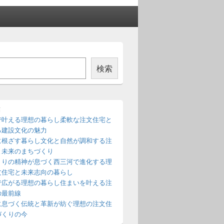
検索
稿
で叶える理想の暮らし柔軟な注文住宅と
る建設文化の魅力
に根ざす暮らし文化と自然が調和する注
と未来のまちづくり
くりの精神が息づく西三河で進化する理
文住宅と未来志向の暮らし
で広がる理想の暮らし住まいを叶える注
の最前線
に息づく伝統と革新が紡ぐ理想の注文住
づくりの今