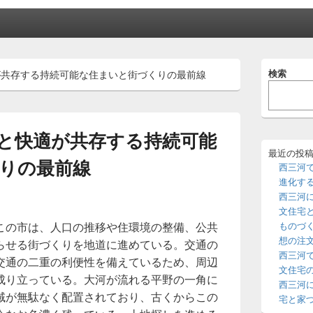
メ
検索
が共存する持続可能な住まいと街づくりの最前線
イ
ン
サ
イ
ド
と快適が共存する持続可能
バ
ー
最近の投
りの最前線
ウ
西三河
ィ
進化す
ジ
西三河
ェ
文住宅
ッ
この市は、人口の推移や住環境の整備、公共
ものづ
ト
エ
想の注
らせる街づくりを地道に進めている。
交通の
リ
西三河
交通の二重の利便性を備えているため、周辺
ア
文住宅
成り立っている。大河が流れる平野の一角に
西三河
域が無駄なく配置されており、古くからこの
宅と家