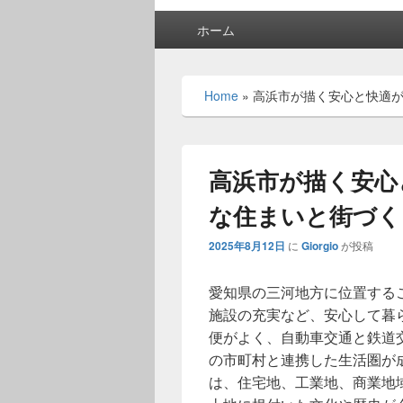
メ
ホーム
イ
ン
メ
Home
»
高浜市が描く安心と快適
ニ
ュ
ー
高浜市が描く安心
な住まいと街づく
2025年8月12日
に
Giorgio
が投稿
愛知県の三河地方に位置する
施設の充実など、安心して暮
便がよく、自動車交通と鉄道
の市町村と連携した生活圏が
は、住宅地、工業地、商業地