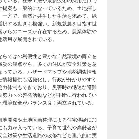
っている。在来工法や最新技術の採用だけで
計提案も一般的になっているため、土地探し
。一方で、自然と共生した生活を求めて、緑
選択する動きも根強い。新規就農を目指す世
層からのニーズが存在するため、農業体験や
地活用が展開されている。
ならではの利便性と豊かな自然環境の両立を
減災の観点から、多くの住民が安全対策を意
なっている。ハザードマップや地盤調査情報
た情報提供も活発化し、行政が分かりやすく
協力体制もできており、災害時の迅速な避難
助努力への啓発活動などが不断に行われてい
と環境保全がバランス良く両立されている。
街地開発や土地区画整理による住宅供給に加
にも力が入っている。子育て世代や高齢者が
安全対策や生活道路の改修なども重点的に実