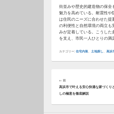
街並みや歴史的建造物の保全
魅力を高めている。耐震性や
は住民のニーズに合わせた提
の利便性と自然環境の両立も
みが定着している。こうした
を支え、市民一人ひとりの満
カテゴリー:
住宅内装
、
土地探し
、
高浜
投
稿
前
←
前
ナ
高浜市で叶える安心快適な家づくり
の
ビ
しの極意を徹底解説
投
ゲ
稿:
ー
シ
ョ