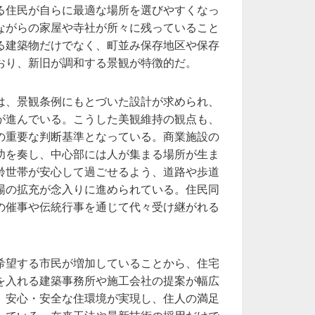
る住民が自らに最適な場所を選びやすくなっ
ながらの家屋や寺社が所々に残っていること
る建築物だけでなく、町並み保存地区や保存
おり、新旧が調和する景観が特徴的だ。
は、景観条例にもとづいた設計が求められ、
が進んでいる。こうした美観維持の観点も、
の重要な判断基準となっている。商業施設の
功を奏し、中心部には人が集まる場所が生ま
齢世帯が安心して過ごせるよう、道路や歩道
場の拡充が念入りに進められている。住民同
の催事や伝統行事を通じて代々受け継がれる
希望する市民が増加していることから、住宅
を入れる建築事務所や施工会社の提案が幅広
、安心・安全な住環境が実現し、住人の満足