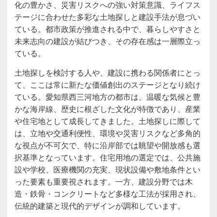
化の豊かさ、災害リスクへの強い対策意識、ライフス
テージに合わせた多彩な土地探しと建設手法が息づい
ている。都市政策が推進される中で、暮らしやすさと
未来志向の建設が結びつき、その存在感は一層際立っ
ている。
土地探しを検討する人や、建設に携わる関係者にとっ
て、ここは常に新たな価値創出のステージとなり続け
ている。愛知県西三河地方の都市は、温暖な気候と豊
かな海岸線、歴史に根ざした文化が特徴であり、産業
や住宅地として成長してきました。土地探しに際して
は、立地や交通利便性、環境や災害リスクなど多角的
な視点が不可欠で、特に沿岸部では眺望や開放感も選
択基準となっています。住宅用地の選定では、公共施
設や学校、医療機関の充実、現状設備や敷地条件とい
った要素も重要視されます。一方、建設分野では木
造・鉄骨・コンクリートなど多様な工法が採用され、
伝統的建築と現代的デザインが調和しています。