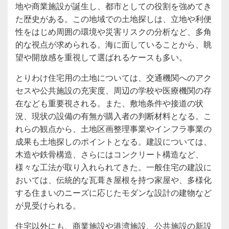
地や商業施設が誕生し、都市としての役割を強めてき
た歴史がある。この地域での土地探しは、立地や利便
性をはじめ周囲の環境や災害リスクの分析など、多角
的な視点が求められる。海に面していることから、眺
望や開放感を重視して選ばれるケースも多い。
とりわけ住宅用の土地については、交通機関へのアク
セスや公共施設の充実度、周辺の学校や医療機関の存
在なども重要視される。また、敷地条件や接道の状
況、現状の設備の有無が購入者の判断材料となる。こ
れらの観点から、土地区画整理事業やインフラ事業の
成果も土地探しのポイントとなる。建設については、
木造や鉄骨構造、さらにはコンクリート構造など、
様々な工法が取り入れられてきた。一般住宅の建設に
おいては、伝統的な瓦葺き屋根を持つ家屋や、多様化
する住まいのニーズに応じたモダンな設計の建物など
が見受けられる。
住宅以外にも、商業施設や港湾施設、公共施設の新設