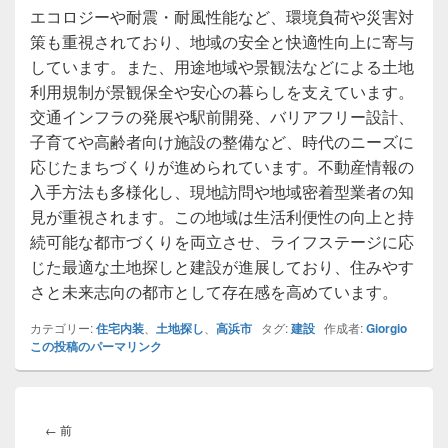
エコロジーや耐震・耐風性能など、環境負荷や災害対
策も重視されており、地域の安全と快適性向上に寄与
しています。また、用途地域や景観法などによる土地
利用規制が景観保全や安心の暮らしを支えています。
交通インフラの発展や駅前開発、バリアフリー設計、
子育てや高齢者向け施設の整備など、時代のニーズに
応じたまちづくりが進められています。不動産情報の
入手方法も多様化し、現地訪問や地域密着型業者の知
見が重視されます。この地域は生活利便性の向上と持
続可能な都市づくりを両立させ、ライフステージに応
じた最適な土地探しと建設が進展しており、住みやす
さと未来志向の都市として存在感を高めています。
カテゴリー:
住宅内装
、
土地探し
、
高浜市
タグ:
建設
作成者:
Giorgio
この投稿のパーマリンク
投
稿
前
←
前