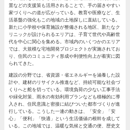
置などの支援策も活用されることで、手の届きやすい
家づくりへの道が広がっている。教育や医療など、生
活基盤の強化もこの地域の土地探しに直結している。
新たに小学校や保育施設が整備される地区、新たなク
リニックが設けられるエリアは、子育て世代や高齢世
代を中心に関心を集める。市域内のいくつかのエリア
では、大規模な宅地開発プロジェクトが実施されてお
り、住民のコミュニティ形成や利便性向上が着実に図
られてきた。
建設の分野では、省資源・省エネルギーを涵養した設
計や、建材のリサイクル推進など、持続可能な社会づ
くりへと舵を切っている。環境負荷の少ない工事手法
や緑化対策、雨水の有効利用プランなども積極的に導
入され、住民意識と密接に結びついた都市づくりが進
行している。こうした一連の動きは、「安全」「安
心」「便利」「快適」という生活価値の根幹を成して
いる。この地域では、温暖な気候と交通の便、歴史文