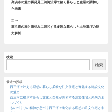
ナ
高浜市の魅力再発見三河湾沿岸で築く暮らしと産業の調和し
の
ビ
た未来
投
ゲ
稿:
ー
次
次
→
シ
高浜市の海と街並みに調和する多彩な暮らしと土地選びの魅
の
ョ
力解析
投
ン
稿:
メ
検索
イ
ン
検索
サ
イ
ド
バ
最近の投稿
ー
西三河で叶える理想の暮らし柔軟な注文住宅と進化する建設文化
ウ
の魅力
ィ
西三河に根ざす暮らし文化と自然が調和する注文住宅と未来のま
ジ
ちづくり
ェ
ッ
ものづくりの精神が息づく西三河で進化する理想の注文住宅と未