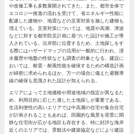
や改修工事も多数展開されてきた。また、都市全体で
エコロジー推進の流れを受けて、省エネルギー性能に
配慮した建物や、地震などの災害対策を施した建物も
増えている。災害対策については、地震や高潮、津波
などに対する都市防災計画に基づいた設計や施工が導
入されている。沿岸部に位置するため、土地探しをす
る際にはハザードマップの活用が一般的に行われ、浸
水履歴や地盤の性状なども調査の対象となる。建設に
おいては、耐震・耐風性能を確保するための構造計画
が綿密に求められるほか、万一の場合に備えた避難導
線の確保も意識された設計が加えられる。
エリアによって土地価格や用途地域の指定が異なるた
め、利用目的に応じた適した土地探しが重要である。
生活利便性の高いエリアでは中高層の住宅や集合住宅
が計画されることもあれば、田園的な風景を背景に閑
静な住宅街が広がる地区も存在する。特に好評な海岸
近くのエリアでは、景観法や建築協定などにより建設