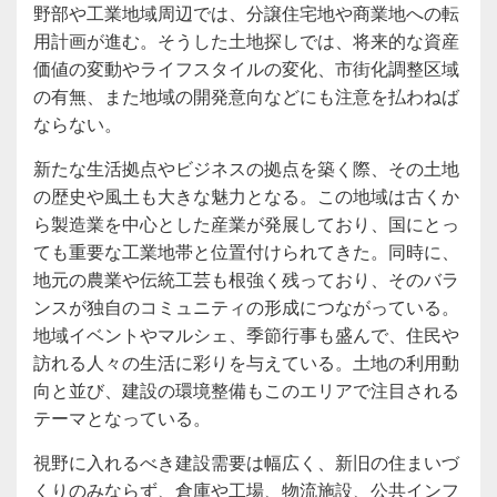
野部や工業地域周辺では、分譲住宅地や商業地への転
用計画が進む。そうした土地探しでは、将来的な資産
価値の変動やライフスタイルの変化、市街化調整区域
の有無、また地域の開発意向などにも注意を払わねば
ならない。
新たな生活拠点やビジネスの拠点を築く際、その土地
の歴史や風土も大きな魅力となる。この地域は古くか
ら製造業を中心とした産業が発展しており、国にとっ
ても重要な工業地帯と位置付けられてきた。同時に、
地元の農業や伝統工芸も根強く残っており、そのバラ
ンスが独自のコミュニティの形成につながっている。
地域イベントやマルシェ、季節行事も盛んで、住民や
訪れる人々の生活に彩りを与えている。土地の利用動
向と並び、建設の環境整備もこのエリアで注目される
テーマとなっている。
視野に入れるべき建設需要は幅広く、新旧の住まいづ
くりのみならず、倉庫や工場、物流施設、公共インフ