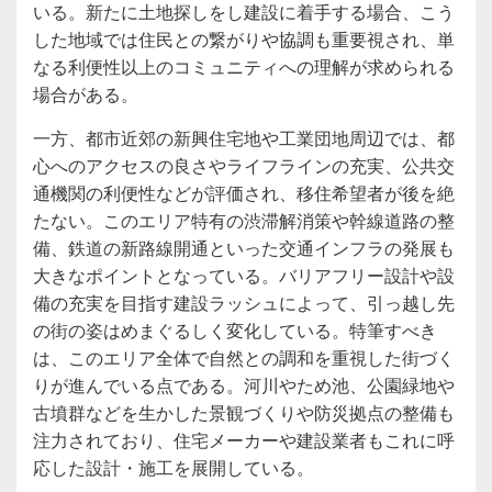
いる。新たに土地探しをし建設に着手する場合、こう
した地域では住民との繋がりや協調も重要視され、単
なる利便性以上のコミュニティへの理解が求められる
場合がある。
一方、都市近郊の新興住宅地や工業団地周辺では、都
心へのアクセスの良さやライフラインの充実、公共交
通機関の利便性などが評価され、移住希望者が後を絶
たない。このエリア特有の渋滞解消策や幹線道路の整
備、鉄道の新路線開通といった交通インフラの発展も
大きなポイントとなっている。バリアフリー設計や設
備の充実を目指す建設ラッシュによって、引っ越し先
の街の姿はめまぐるしく変化している。特筆すべき
は、このエリア全体で自然との調和を重視した街づく
りが進んでいる点である。河川やため池、公園緑地や
古墳群などを生かした景観づくりや防災拠点の整備も
注力されており、住宅メーカーや建設業者もこれに呼
応した設計・施工を展開している。