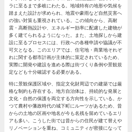
ラに至るまで多岐にわたる。地域特有の地形や気候を
踏まえた設計が求められ、地震や豪雨など自然災害へ
の強い対策も重視されている。この傾向から、高耐
震・高断熱設計や、エネルギー効率に配慮した建物が
多く建てられるようになった。また、土地探しから建
設に至るプロセスには、行政への各種申請や協議が不
可欠となる。このエリアでは、住宅地・商業地それぞ
れに関する都市計画が主体的に策定されているため、
実際に開発や建設を進める際は街づくり条例や景観規
定なども十分確認する必要がある。
特に景観保護区域や、指定文化財周辺での建築では厳
格な制約も存在する。地方自治体は、持続的な発展と
文化・自然の保護を両立する方向性を示している。か
つて農村や藩政時代の城下町にルーツがあるため、昔
からの土地の区画や地名が今も名残を留めているエリ
アも多い。こうした街では昔からの住民が建て替えや
リノベーションを重ね、コミュニティが密接になって