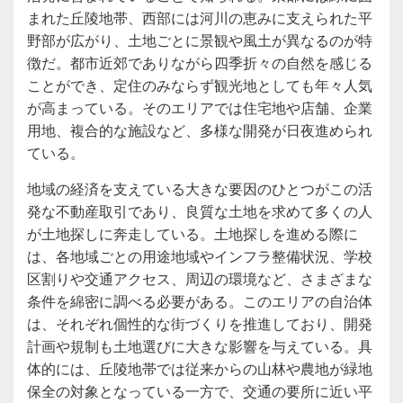
まれた丘陵地帯、西部には河川の恵みに支えられた平
野部が広がり、土地ごとに景観や風土が異なるのが特
徴だ。都市近郊でありながら四季折々の自然を感じる
ことができ、定住のみならず観光地としても年々人気
が高まっている。そのエリアでは住宅地や店舗、企業
用地、複合的な施設など、多様な開発が日夜進められ
ている。
地域の経済を支えている大きな要因のひとつがこの活
発な不動産取引であり、良質な土地を求めて多くの人
が土地探しに奔走している。土地探しを進める際に
は、各地域ごとの用途地域やインフラ整備状況、学校
区割りや交通アクセス、周辺の環境など、さまざまな
条件を綿密に調べる必要がある。このエリアの自治体
は、それぞれ個性的な街づくりを推進しており、開発
計画や規制も土地選びに大きな影響を与えている。具
体的には、丘陵地帯では従来からの山林や農地が緑地
保全の対象となっている一方で、交通の要所に近い平