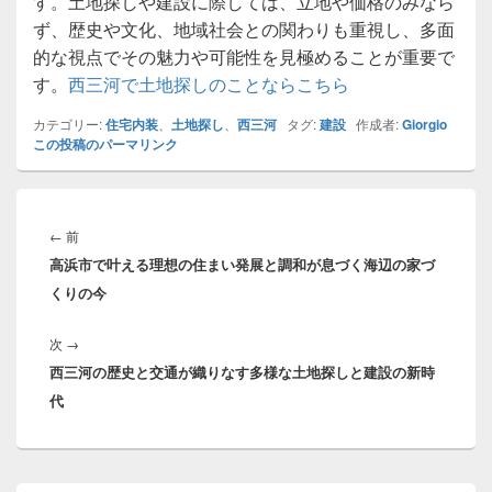
す。土地探しや建設に際しては、立地や価格のみなら
ず、歴史や文化、地域社会との関わりも重視し、多面
的な視点でその魅力や可能性を見極めることが重要で
す。
西三河で土地探しのことならこちら
カテゴリー:
住宅内装
、
土地探し
、
西三河
タグ:
建設
作成者:
Giorgio
この投稿のパーマリンク
投
稿
前
←
前
ナ
高浜市で叶える理想の住まい発展と調和が息づく海辺の家づ
の
ビ
くりの今
投
ゲ
稿:
ー
次
次
→
シ
西三河の歴史と交通が織りなす多様な土地探しと建設の新時
の
ョ
代
投
ン
稿:
メ