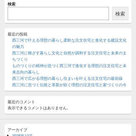
検索
イ
ン
検索
サ
イ
ド
バ
最近の投稿
ー
西三河で叶える理想の暮らし柔軟な注文住宅と進化する建設文化
ウ
の魅力
ィ
西三河に根ざす暮らし文化と自然が調和する注文住宅と未来のま
ジ
ちづくり
ェ
ッ
ものづくりの精神が息づく西三河で進化する理想の注文住宅と未
ト
来志向の暮らし
エ
西三河で広がる理想の暮らし住まいを叶える注文住宅の最前線
リ
西三河に息づく伝統と革新が紡ぐ理想の注文住宅と家づくりの今
ア
最近のコメント
表示できるコメントはありません。
アーカイブ
2025年12月