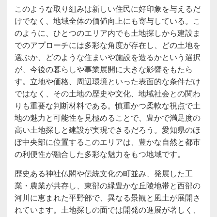
このような取り組みは新しい住民に好印象を与えるだ
けでなく、地域全体の価値向上にも寄与している。こ
のように、ひとつのエリア内でも土地探しから建設ま
でのアプローチには多彩な角度が存在し、どの土地を
選ぶか、どのような住まいや施設を造るかという選択
が、今後の暮らしや事業展開に大きな影響をもたら
す。立地や価格、周辺環境といった表面的な条件だけ
ではなく、その土地の歴史や文化、地域社会との関わ
りも重要な判断材料である。慎重かつ柔軟な視点で土
地の魅力と可能性を見極めることで、豊かで満足度の
高い土地探しと建設が実現できるだろう。愛知県のほ
ぼ中央部に位置するこのエリアは、豊かな自然と都市
の利便性が融合した多彩な魅力をもつ地域です。
歴史ある神社仏閣や伝統文化の町並み、発展した工
業・農業が共存し、東部の緑豊かな丘陵地帯と西部の
河川に恵まれた平野部で、異なる景観と風土が展開さ
れています。土地探しの面では開発の進展が著しく、