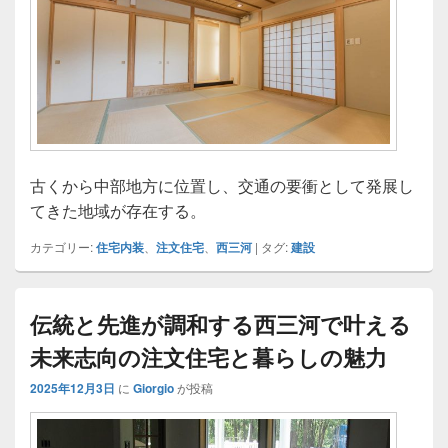
古くから中部地方に位置し、交通の要衝として発展し
てきた地域が存在する。
カテゴリー:
住宅内装
、
注文住宅
、
西三河
|
タグ:
建設
伝統と先進が調和する西三河で叶える
未来志向の注文住宅と暮らしの魅力
2025年12月3日
に
Giorgio
が投稿