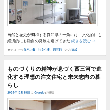
自然と歴史が調和する愛知県の一角には、文化的にも
西三河に
経済的にも独自の発展を遂げてきた
続きを読む
→
カテゴリー:
住宅内装
、
注文住宅
、
西三河
|
タグ:
建設
ものづくりの精神が息づく西三河で進
化する理想の注文住宅と未来志向の暮
らし
2025年12月18日
に
Giorgio
が投稿