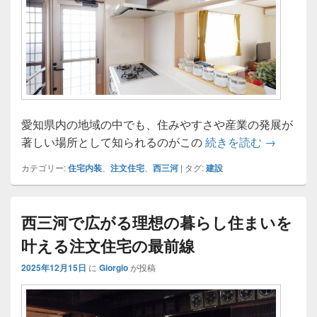
愛知県内の地域の中でも、住みやすさや産業の発展が
ものづく
著しい場所として知られるのがこの
続きを読む
→
カテゴリー:
住宅内装
、
注文住宅
、
西三河
|
タグ:
建設
西三河で広がる理想の暮らし住まいを
叶える注文住宅の最前線
2025年12月15日
に
Giorgio
が投稿