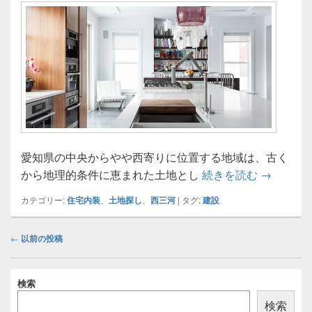
愛知県の中央からやや西寄りに位置する地域は、古く
西三河で
から地理的条件に恵まれた土地とし
続きを読む
→
カテゴリー:
住宅内装
、
土地探し
、
西三河
|
タグ:
建設
投
←
以前の投稿
稿
ナ
メ
ビ
検索
イ
ゲ
ン
検索
ー
サ