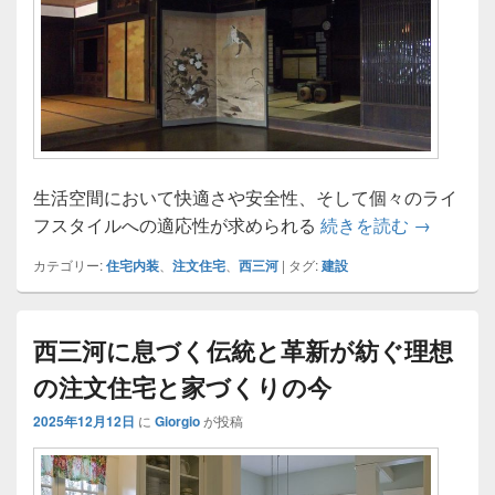
生活空間において快適さや安全性、そして個々のライ
西三河で
フスタイルへの適応性が求められる
続きを読む
→
カテゴリー:
住宅内装
、
注文住宅
、
西三河
|
タグ:
建設
西三河に息づく伝統と革新が紡ぐ理想
の注文住宅と家づくりの今
2025年12月12日
に
Giorgio
が投稿