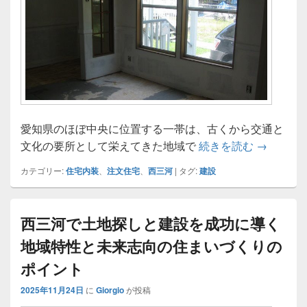
愛知県のほぼ中央に位置する一帯は、古くから交通と
伝統と先
文化の要所として栄えてきた地域で
続きを読む
→
カテゴリー:
住宅内装
、
注文住宅
、
西三河
|
タグ:
建設
西三河で土地探しと建設を成功に導く
地域特性と未来志向の住まいづくりの
ポイント
2025年11月24日
に
Giorgio
が投稿