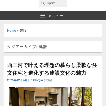
検
検
索:
索
メニュー
Home
»
建設
タグアーカイブ:
建設
西三河で叶える理想の暮らし柔軟な注
文住宅と進化する建設文化の魅力
2025年12月24日
に
Giorgio
が投稿