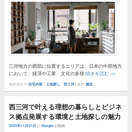
三河地方の西部に位置するエリアは、日本の中部地方
西三河で
において、経済や工業、文化の多様
続きを読む
→
カテゴリー:
住宅内装
、
土地探し
、
西三河
|
タグ:
建設
西三河で叶える理想の暮らしとビジネ
ス拠点発展する環境と土地探しの魅力
2025年11月21日
に
Giorgio
が投稿