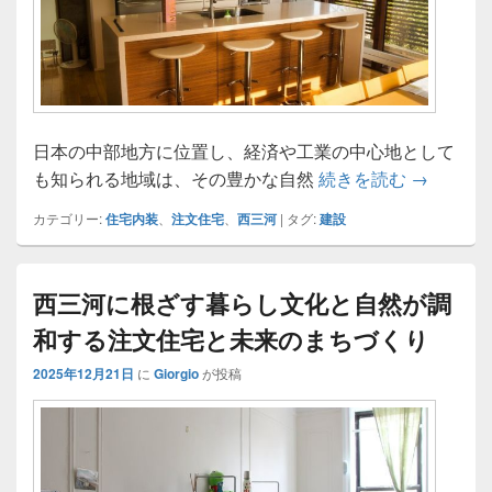
日本の中部地方に位置し、経済や工業の中心地として
西三河で
も知られる地域は、その豊かな自然
続きを読む
→
カテゴリー:
住宅内装
、
注文住宅
、
西三河
|
タグ:
建設
西三河に根ざす暮らし文化と自然が調
和する注文住宅と未来のまちづくり
2025年12月21日
に
Giorgio
が投稿