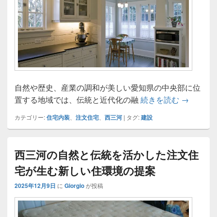
自然や歴史、産業の調和が美しい愛知県の中央部に位
西三河に
置する地域では、伝統と近代化の融
続きを読む
→
カテゴリー:
住宅内装
、
注文住宅
、
西三河
|
タグ:
建設
西三河の自然と伝統を活かした注文住
宅が生む新しい住環境の提案
2025年12月9日
に
Giorgio
が投稿