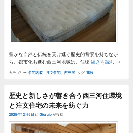
豊かな自然と伝統を受け継ぐ歴史的背景を持ちなが
西三河
ら、都市化も進む西三河地域は、住環
続きを読む
→
カテゴリー:
住宅内装
、
注文住宅
、
西三河
|
タグ:
建設
歴史と新しさが響き合う西三河住環境
と注文住宅の未来を紡ぐ力
2025年12月6日
に
Giorgio
が投稿