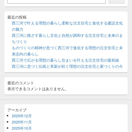
イ
シ
ド
ョ
バ
最近の投稿
ン
ー
西三河で叶える理想の暮らし柔軟な注文住宅と進化する建設文化
ウ
の魅力
ィ
西三河に根ざす暮らし文化と自然が調和する注文住宅と未来のま
ジ
ちづくり
ェ
ッ
ものづくりの精神が息づく西三河で進化する理想の注文住宅と未
ト
来志向の暮らし
エ
西三河で広がる理想の暮らし住まいを叶える注文住宅の最前線
リ
西三河に息づく伝統と革新が紡ぐ理想の注文住宅と家づくりの今
ア
最近のコメント
表示できるコメントはありません。
アーカイブ
2025年12月
2025年11月
2025年10月